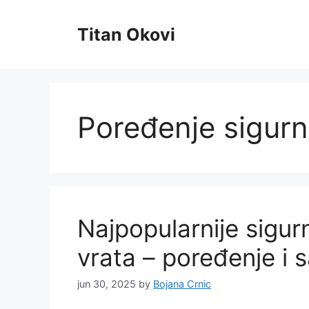
Skip
to
Titan Okovi
content
Poređenje sigurn
Najpopularnije sigu
vrata – poređenje i s
jun 30, 2025
by
Bojana Crnic