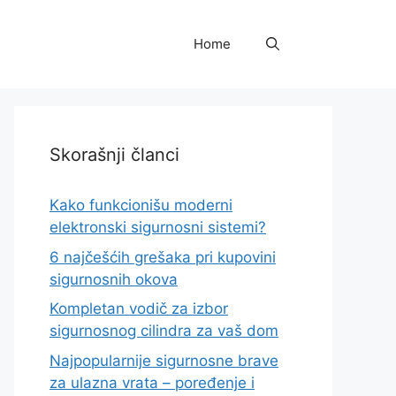
Home
Skorašnji članci
Kako funkcionišu moderni
elektronski sigurnosni sistemi?
6 najčešćih grešaka pri kupovini
sigurnosnih okova
Kompletan vodič za izbor
sigurnosnog cilindra za vaš dom
Najpopularnije sigurnosne brave
za ulazna vrata – poređenje i