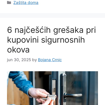
Categories
Zaštita doma
6 najčešćih grešaka pri
kupovini sigurnosnih
okova
jun 30, 2025
by
Bojana Crnic