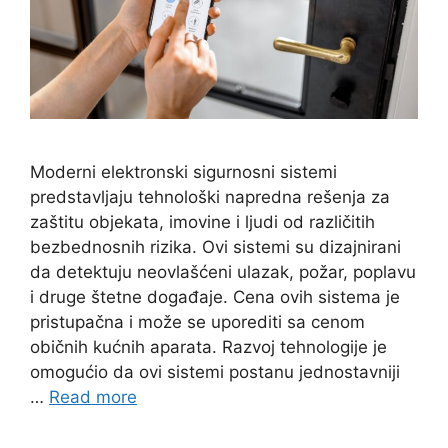
Moderni elektronski sigurnosni sistemi
predstavljaju tehnološki napredna rešenja za
zaštitu objekata, imovine i ljudi od različitih
bezbednosnih rizika. Ovi sistemi su dizajnirani
da detektuju neovlašćeni ulazak, požar, poplavu
i druge štetne događaje. Cena ovih sistema je
pristupačna i može se uporediti sa cenom
običnih kućnih aparata. Razvoj tehnologije je
omogućio da ovi sistemi postanu jednostavniji
…
Read more