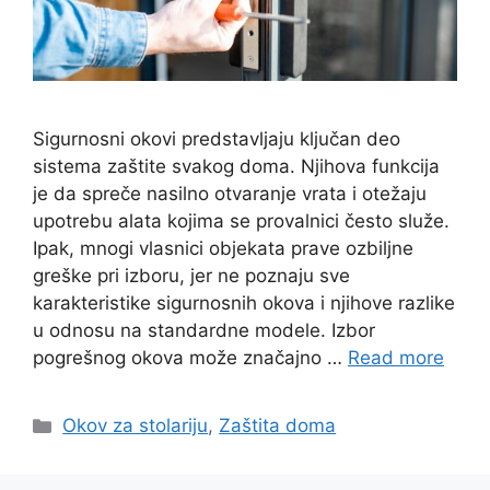
Sigurnosni okovi predstavljaju ključan deo
sistema zaštite svakog doma. Njihova funkcija
je da spreče nasilno otvaranje vrata i otežaju
upotrebu alata kojima se provalnici često služe.
Ipak, mnogi vlasnici objekata prave ozbiljne
greške pri izboru, jer ne poznaju sve
karakteristike sigurnosnih okova i njihove razlike
u odnosu na standardne modele. Izbor
pogrešnog okova može značajno …
Read more
Categories
Okov za stolariju
,
Zaštita doma