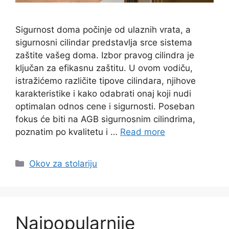
Sigurnost doma počinje od ulaznih vrata, a
sigurnosni cilindar predstavlja srce sistema
zaštite vašeg doma. Izbor pravog cilindra je
ključan za efikasnu zaštitu. U ovom vodiču,
istražićemo različite tipove cilindara, njihove
karakteristike i kako odabrati onaj koji nudi
optimalan odnos cene i sigurnosti. Poseban
fokus će biti na AGB sigurnosnim cilindrima,
poznatim po kvalitetu i …
Read more
Categories
Okov za stolariju
Najpopularnije