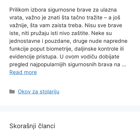
Prilikom izbora sigurnosne brave za ulazna
vrata, važno je znati šta tačno tražite – a još
važnije, šta vam zaista treba. Nisu sve brave
iste, niti pružaju isti nivo zaštite. Neke su
jednostavne i pouzdane, druge nude napredne
funkcije poput biometrije, daljinske kontrole ili
evidencije pristupa. U ovom vodiču dobijate
pregled najpopularnijih sigurnosnih brava na …
Read more
Categories
Okov za stolariju
Skorašnji članci